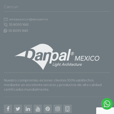
Cancun
ventascancun@danpal.mx
55 8095 1661
55 8095 1661
Nuestro compromiso es tener clientes 100% satisfechos
mediante un excelente servicio y productos de alta calidad
certificados mundialmente.