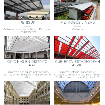
PERISUR
METROBÚS LÍNEA 3
Cubietas de acceso a Perisur Danpalon
Cubierta
Gris Reflectivo
OFICINAS EN DISTRITO
CUBIERTA. ESTADIO JEAN
FEDERAL
ALRIC.
Cubierta a dos aguas para oficinas
Cubierta. Estadio Jean Alric. A+
Danpalon 8mm Opalino Honey Comb
Arquitectura.Francia. Danpalon 16mm
2012
Softlite Colores: Hielo, Rojo. 1673m2