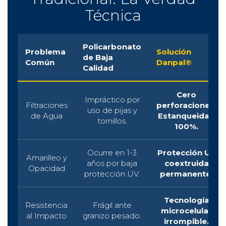
Tradicional: La Verdad
Técnica
Policarbonato
Problema
Solución
de Baja
Común
Danpal®
Calidad
Cero
Impráctico por
Filtraciones
perforaciones.
uso de pijas y
de Agua
Estanqueidad
tornillos.
100%.
Ocurre en 1-3
Protección UV
Amarilleo y
años por baja
coextruida
Opacidad
protección UV.
permanente.
Tecnología
Resistencia
Frágil ante
microcelular