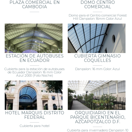
PLAZA COMERCIAL EN
DOMO CENTRO
CAMBODIA
COMERCIAL
Domo para el Centro comercial Forest
Hill Danpalon 16mm Color Azul
ESTACIÓN DE AUTOBUSES
CUBIERTA GIMNASIO
EN ECUADOR
COQUELLES
Cubierta para la estación de autobuses
Danpalon: 16 mm Color: Azul
de Ecuador Danpalon 16 mm Color
Azul 2000 (Foto Noche)
HOTEL MARQUIS DISTRITO
ORQUIDIARIO EN EL
FEDERAL
PARQUE BICENTENARIO,
AZCAPOTZALCO D.F.