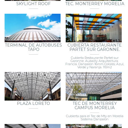
SKYLIGHT ROOF
TEC. MONTERREY MORELIA
TERMINAL DE AUTOBUSES
CUBIERTA RESTAURANTE
TAPO
PARTET SUR GARONNE.
Cubierta Restaurante Partet sur
Garonne. Aubailly Arquitectura.
Francia. Danpalon 16mm Colores: Azul,
Verde y Naranja. 110m2
PLAZA LORETO
TEC DE MONTERREY
CAMPUS MORELIA
Cubierta para el Tec de Mty en Morelia
Sistema Danpalon