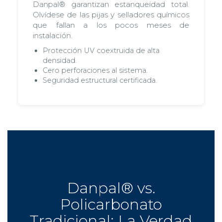
Las
cubiertas traslúcidas
de ingeniería
Danpal® garantizan estanqueidad total.
Olvídese de las pijas y selladores químicos
que fallan a los pocos meses de
instalación.
Protección UV coextruida de alta
densidad.
Cero perforaciones al sistema.
Seguridad estructural certificada.
Danpal® vs.
Policarbonato