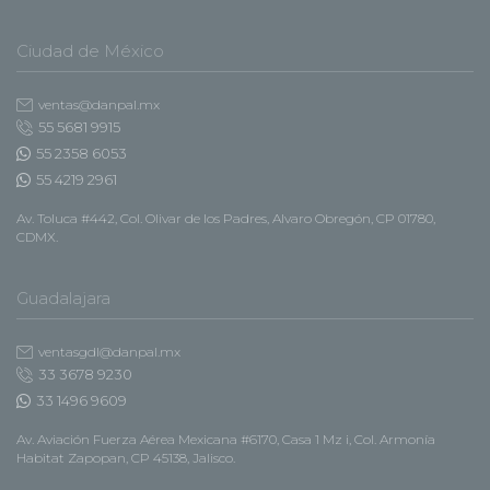
Ciudad de México
ventas@danpal.mx
55 5681 9915
55 2358 6053
55 4219 2961
Av. Toluca #442, Col. Olivar de los Padres, Alvaro Obregón, CP 01780,
CDMX.
Guadalajara
ventasgdl@danpal.mx
33 3678 9230
33 1496 9609
Av. Aviación Fuerza Aérea Mexicana #6170, Casa 1 Mz i, Col. Armonía
Habitat Zapopan, CP 45138, Jalisco.