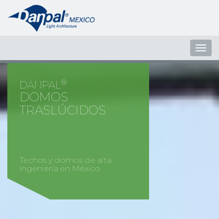
Abrir
Men
®
DANPAL
DOMOS
TRASLÚCIDOS
Techos y domos de alta
ingeniería en México