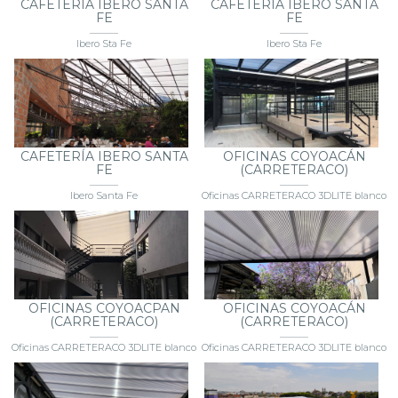
CAFETERÍA IBERO SANTA
CAFETERÍA IBERO SANTA
FE
FE
Ibero Sta Fe
Ibero Sta Fe
CAFETERÍA IBERO SANTA
OFICINAS COYOACÁN
FE
(CARRETERACO)
Ibero Santa Fe
Oficinas CARRETERACO 3DLITE blanco
OFICINAS COYOACPAN
OFICINAS COYOACÁN
(CARRETERACO)
(CARRETERACO)
Oficinas CARRETERACO 3DLITE blanco
Oficinas CARRETERACO 3DLITE blanco