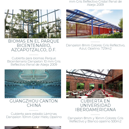
Cubierta para hotel
Cubierta para invernadero Danpalon 10
mm Gris Reflectivo Cristal Panal de
Abeja 2009
BIOMAS EN EL PARQUE
BICENTENARIO,
Danpalon 8mm Colores: Gris Reflectivo,
Azul, Opalino. 729m2
AZCAPOTZALCO, D.F.
Cubierta para biomas Parque
Bicentenario Danpalon 10 mm Gris
Reflectivo Panal de Abeja 2009
GUANGZHOU CANTON
CUBIERTA EN
CHINA
UNIVERSIDAD
IBEROAMERICANA
Cubierta para estadio Láminas
Danpalon 10mm Color Hielo, Opalino
Danpalon 8mm y 16mm Colores: Gris
Reflectivo y Blanco opalino 500m2